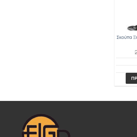
Σκούπα Ξ
ΠΡ