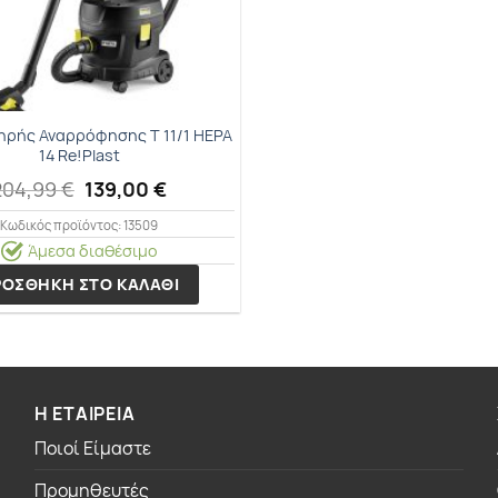
ηρής Αναρρόφησης T 11/1 HEPA
14 Re!Plast
Original
Η
204,99
€
139,00
€
price
τρέχουσα
was:
τιμή
Κωδικός προϊόντος: 13509
204,99 €.
είναι:
Άμεσα διαθέσιμο
139,00 €.
ΟΣΘΗΚΗ ΣΤΟ ΚΑΛΑΘΙ
Η ΕΤΑΙΡΕΙΑ
Ποιοί Είμαστε
Προμηθευτές