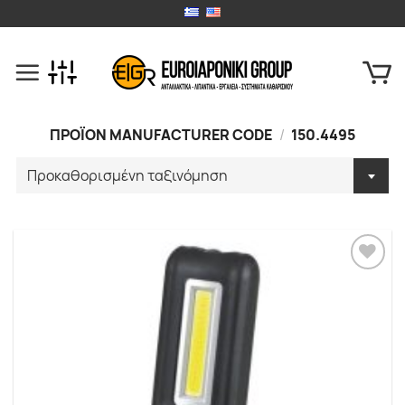
Skip
to
content
ΠΡΟΪΟΝ MANUFACTURER CODE
/
150.4495
Προσθήκη
στα
Αγαπημένα