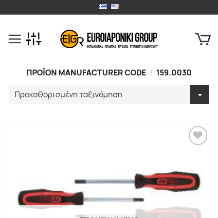
Skip
to
content
ΠΡΟΪΟΝ MANUFACTURER CODE
/
159.0030
Προσθήκη
στα
Αγαπημένα