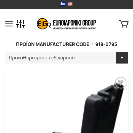
Skip
to
content
ΠΡΟΪΟΝ MANUFACTURER CODE
/
918-0795
Προσθήκη
στα
Αγαπημένα