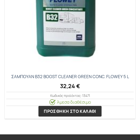
ΣΑΜΠΟΥΑΝ Β32 ΒΟΟSΤ CLΕΑΝΕR GREEN CONC. FLΟWΕΥ 5 L
32,24
€
Κωδικός προϊόντος: 13471
Άμεσα διαθέσιμο
ΠΡΟΣΘΗΚΗ ΣΤΟ ΚΑΛΑΘΙ