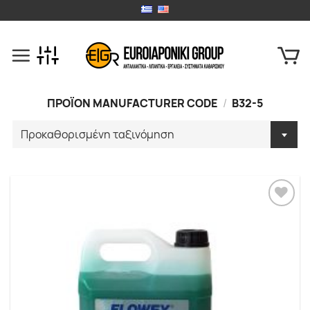
Skip
to
content
ΠΡΟΪΟΝ MANUFACTURER CODE
/
B32-5
Προσθήκη
στα
Αγαπημένα