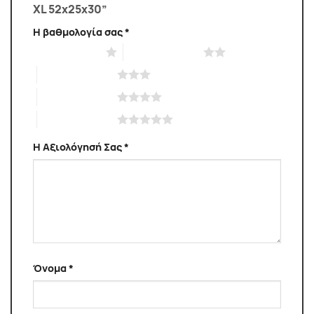
XL 52x25x30”
Η βαθμολογία σας
*
1 από 5 αστέρια
2 από 5 αστέρια
3 από 5 αστέρια
4 από 5 αστέρια
5 από 5 αστέρια
Η Αξιολόγησή Σας
*
Όνομα
*