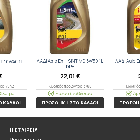
Προσθήκη
Προσθήκη
στα
στα
Αγαπημένα
Αγαπημένα
ΛΑΔΙ Agip Eni I-SINT MS 5W30 1L
ΛΑΔΙ Agip E
NT 10W40 1L
DPF
€
22,01
€
ος: 7542
Κωδικός προϊόντος: 3788
Κωδικός
θέσιμο
Άμεσα διαθέσιμο
Άμ
 ΚΑΛΑΘΙ
ΠΡΟΣΘΗΚΗ ΣΤΟ ΚΑΛΑΘΙ
ΠΡΟΣΘΗ
Η ΕΤΑΙΡΕΙΑ
Ποιοί Είμαστε