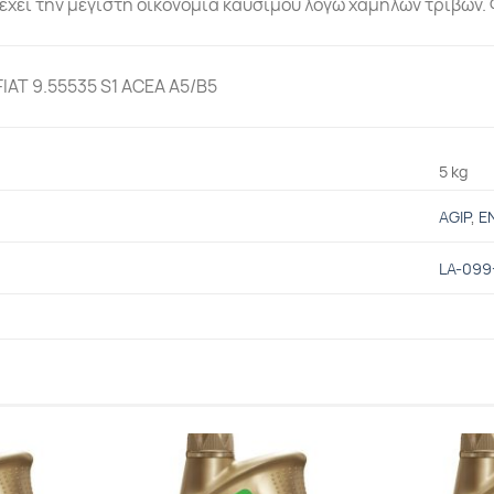
έχει την μέγιστη οικονομία καυσίμου λόγω χαμηλών τριβών. 
FIAT 9.55535 S1 ACEA A5/B5
5 kg
AGIP
,
EN
LA-099