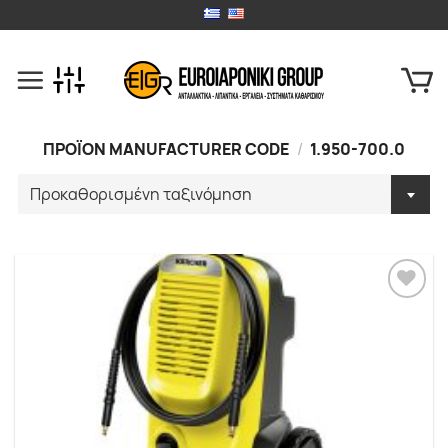
Skip
to
content
ΠΡΟΪΟΝ MANUFACTURER CODE
/
1.950-700.0
Προσθήκη
στα
Αγαπημένα