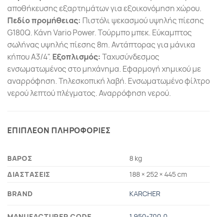
αποθήκευσης εξαρτημάτων για εξοικονόμηση χώρου.
Πεδίο προμήθειας:
Πιστόλι ψεκασμού υψηλής πίεσης
G180Q. Κάνη Vario Power. Τούρμπο μπεκ. Εύκαμπτος
σωλήνας υψηλής πίεσης 8m. Αντάπτορας για μάνικα
κήπου Α3/4".
Εξοπλισμός:
Ταχυσύνδεσμος
ενσωματωμένος στο μηχάνημα. Εφαρμογή χημικού με
αναρρόφηση. Τηλεσκοπική λαβή. Ενσωματωμένο φίλτρο
νερού λεπτού πλέγματος. Αναρρόφηση νερού.
ΕΠΙΠΛΕΟΝ ΠΛΗΡΟΦΟΡΙΕΣ
ΒΑΡΟΣ
8 kg
ΔΙΑΣΤΑΣΕΙΣ
188 × 252 × 445 cm
BRAND
KARCHER
MANUFACTURER CODE
1.950-700.0