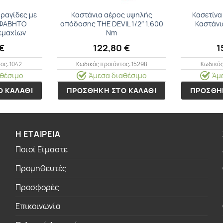
ραγίδες με
Καστάνια αέρος υψηλής
Κασετίνα
ΛΦΑΒΗΤΟ
απόδοσης THE DEVIL 1/2″ 1.600
Καστάνι
τεμαχίων
Nm
€
122,80
€
1
ος: 1042
Κωδικός προϊόντος: 15298
Κωδικός
θέσιμο
Άμεσα διαθέσιμο
Άμ
 ΚΑΛΑΘΙ
ΠΡΟΣΘΗΚΗ ΣΤΟ ΚΑΛΑΘΙ
ΠΡΟΣΘΗ
Η ΕΤΑΙΡΕΙΑ
Ποιοί Είμαστε
Προμηθευτές
Προσφορές
Επικοινωνία