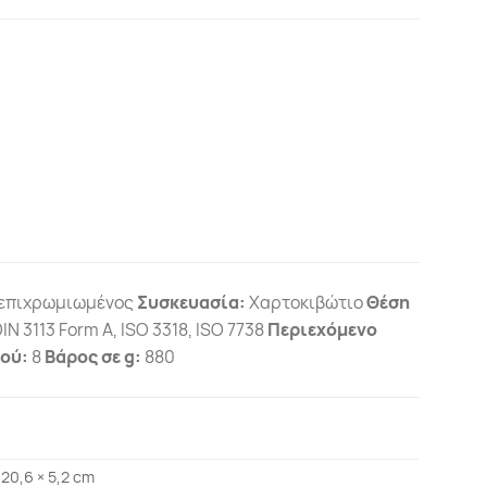
έ επιχρωμιωμένος
Συσκευασία:
Χαρτοκιβώτιο
Θέση
IN 3113 Form A, ISO 3318, ISO 7738
Περιεχόμενο
ιού:
8
Βάρος σε g:
880
 20,6 × 5,2 cm