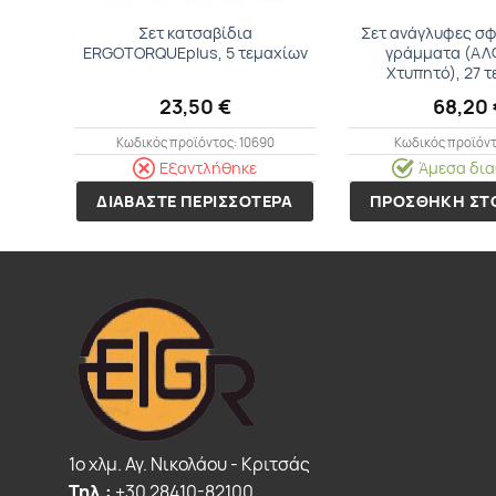
Σετ κατσαβίδια
Σετ ανάγλυφες σφ
ERGOTORQUEplus, 5 τεμαχίων
γράμματα (Α
Χτυπητό), 27 
23,50
€
68,20
Κωδικός προϊόντος: 10690
Κωδικός προϊόντ
Εξαντλήθηκε
Άμεσα δια
ΔΙΑΒΑΣΤΕ ΠΕΡΙΣΣΟΤΕΡΑ
ΠΡΟΣΘΗΚΗ ΣΤΟ
1o χλμ. Αγ. Νικολάου - Κριτσάς
Τηλ.:
+30 28410-82100