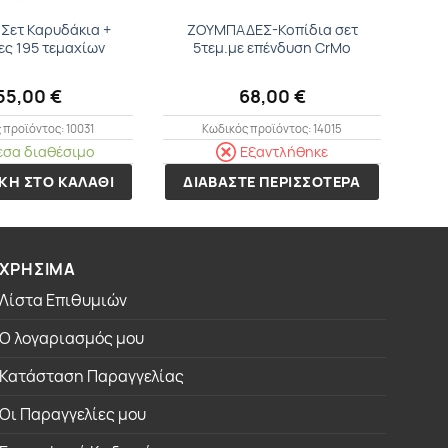
 Σετ Καρυδάκια +
ΖΟΥΜΠΑΔΕΣ-Κοπίδια σετ
ες 195 τεμαχίων
5τεμ.με επένδυση CrMo
55,00
€
68,00
€
 προϊόντος: 10031
Κωδικός προϊόντος: 14015
εσα διαθέσιμο
Εξαντλήθηκε
ΚΗ ΣΤΟ ΚΑΛΑΘΙ
ΔΙΑΒΑΣΤΕ ΠΕΡΙΣΣΟΤΕΡΑ
ΧΡΗΣΙΜΑ
Λίστα Επιθυμιών
Ο λογαριασμός μου
Κατάσταση Παραγγελίας
Οι Παραγγελίες μου