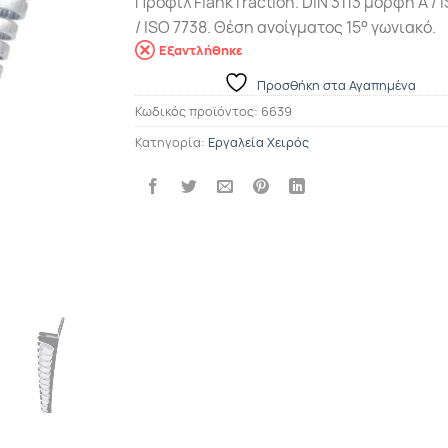
Προφίλ FlankTraction. DIN 3113 μορφή A / 
/ ISO 7738. Θέση ανοίγματος 15° γωνιακό.
Εξαντλήθηκε
Προσθήκη στα Αγαπημένα
Κωδικός προϊόντος:
6639
Κατηγορία:
Εργαλεία Χειρός