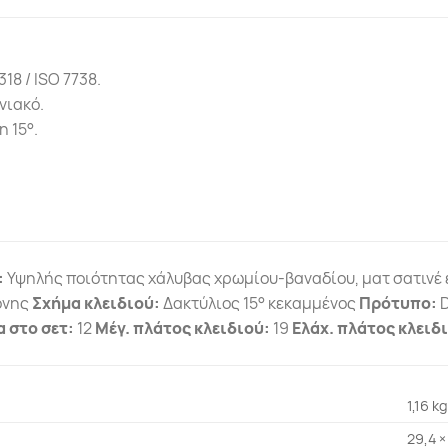
318 / ISO 7738.
νιακό.
η 15°.
:
Υψηλής ποιότητας χάλυβας χρωμίου-βαναδίου, ματ σατιν
όνης
Σχήμα κλειδιού:
Δακτύλιος 15° κεκαμμένος
Πρότυπο:
D
α στο σετ:
12
Μέγ. πλάτος κλειδιού:
19
Ελάχ. πλάτος κλειδ
1,16 kg
29,4 ×